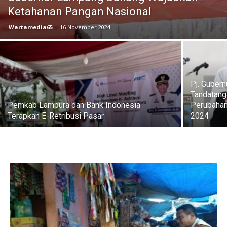
Ketahanan Pangan Nasional
Wartamedia65
-
16 November 2024
Pj. Guber
Tandatang
Pemkab Lampura dan Bank Indonesia
Perubahan
Terapkan E-Retribusi Pasar
2024