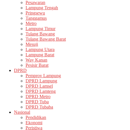
Pesawaran
Lampung Tengah
Pringsewu
Tanggamus
Metro
Lampung Timur
Tulang Bawang
Tulang Bawang Barat
Mesuji
Lampung Utara
Lampung Barat
Way Kanan
Pesisir Barat
DPRD
Pemprov Lampung
DPRD Lampung
DPRD Lamsel
DPRD Lamteng
DPRD Metro
DPRD Tuba
DPRD Tubaba
Nasional
Pendidikan
Ekonomi
Peristiwa