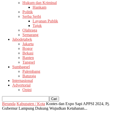
Hukum dan Kriminal
Hankam
Politik
Serba Serbi
Layanan Publik
Tajuk
Olahraga
Semarang
Jabodetabek
Jakarta
Bogor
Bekasi
Banten
Tangsel
Sumbagsel
Palembang
Baturaja
Internasional
Advertorial
Opini
Beranda
Kabupaten / Kota
Kontes dan Expo Sapi APPSI 2024, Pj.
Gubernur Lampung Dukung Wujudkan Ketahanan...