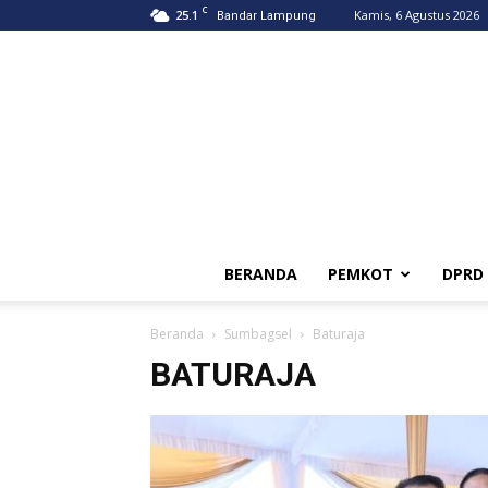
C
25.1
Kamis, 6 Agustus 2026
Bandar Lampung
BERANDA
PEMKOT
DPRD
Beranda
Sumbagsel
Baturaja
BATURAJA