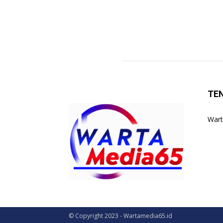
TE
Wart
© Copyright 2023 - Wartamedia65.id