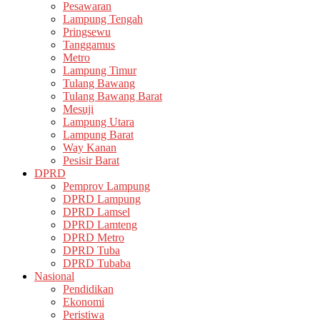
Pesawaran
Lampung Tengah
Pringsewu
Tanggamus
Metro
Lampung Timur
Tulang Bawang
Tulang Bawang Barat
Mesuji
Lampung Utara
Lampung Barat
Way Kanan
Pesisir Barat
DPRD
Pemprov Lampung
DPRD Lampung
DPRD Lamsel
DPRD Lamteng
DPRD Metro
DPRD Tuba
DPRD Tubaba
Nasional
Pendidikan
Ekonomi
Peristiwa