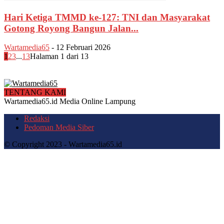
Hari Ketiga TMMD ke-127: TNI dan Masyarakat
Gotong Royong Bangun Jalan...
Wartamedia65
-
12 Februari 2026
1
2
3
...
13
Halaman 1 dari 13
TENTANG KAMI
Wartamedia65.id Media Online Lampung
Redaksi
Pedoman Media Siber
© Copyright 2023 - Wartamedia65.id