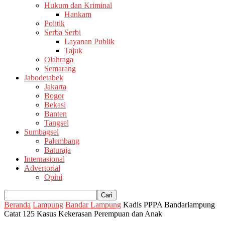
Hukum dan Kriminal
Hankam
Politik
Serba Serbi
Layanan Publik
Tajuk
Olahraga
Semarang
Jabodetabek
Jakarta
Bogor
Bekasi
Banten
Tangsel
Sumbagsel
Palembang
Baturaja
Internasional
Advertorial
Opini
Beranda
Lampung
Bandar Lampung
Kadis PPPA Bandarlampung
Catat 125 Kasus Kekerasan Perempuan dan Anak