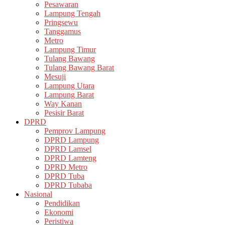
Pesawaran
Lampung Tengah
Pringsewu
Tanggamus
Metro
Lampung Timur
Tulang Bawang
Tulang Bawang Barat
Mesuji
Lampung Utara
Lampung Barat
Way Kanan
Pesisir Barat
DPRD
Pemprov Lampung
DPRD Lampung
DPRD Lamsel
DPRD Lamteng
DPRD Metro
DPRD Tuba
DPRD Tubaba
Nasional
Pendidikan
Ekonomi
Peristiwa