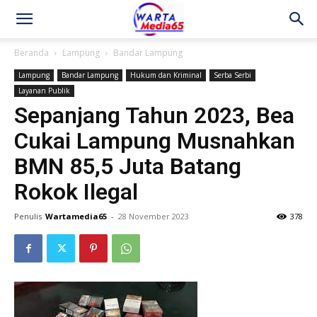
Beranda
Lampung
Bandar Lampung
Lampung
Bandar Lampung
Hukum dan Kriminal
Serba Serbi
Layanan Publik
Sepanjang Tahun 2023, Bea
Cukai Lampung Musnahkan
BMN 85,5 Juta Batang
Rokok Ilegal
Penulis
Wartamedia65
-
28 November 2023
378