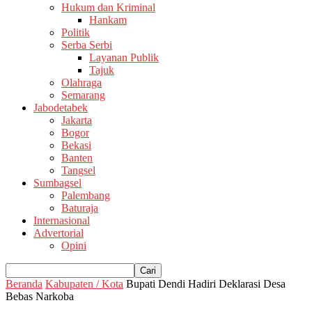
Hukum dan Kriminal
Hankam
Politik
Serba Serbi
Layanan Publik
Tajuk
Olahraga
Semarang
Jabodetabek
Jakarta
Bogor
Bekasi
Banten
Tangsel
Sumbagsel
Palembang
Baturaja
Internasional
Advertorial
Opini
Beranda
Kabupaten / Kota
Bupati Dendi Hadiri Deklarasi Desa
Bebas Narkoba