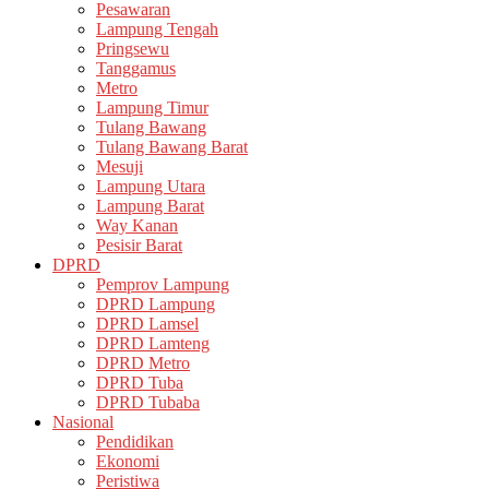
Pesawaran
Lampung Tengah
Pringsewu
Tanggamus
Metro
Lampung Timur
Tulang Bawang
Tulang Bawang Barat
Mesuji
Lampung Utara
Lampung Barat
Way Kanan
Pesisir Barat
DPRD
Pemprov Lampung
DPRD Lampung
DPRD Lamsel
DPRD Lamteng
DPRD Metro
DPRD Tuba
DPRD Tubaba
Nasional
Pendidikan
Ekonomi
Peristiwa