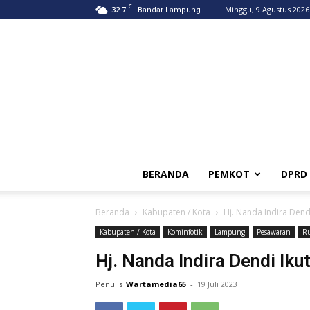
C
32.7
Minggu, 9 Agustus 2026
Bandar Lampung
BERANDA
PEMKOT
DPRD
Beranda
Kabupaten / Kota
Hj. Nanda Indira Dend
Kabupaten / Kota
Kominfotik
Lampung
Pesawaran
Ru
Hj. Nanda Indira Dendi Iku
Penulis
Wartamedia65
-
19 Juli 2023