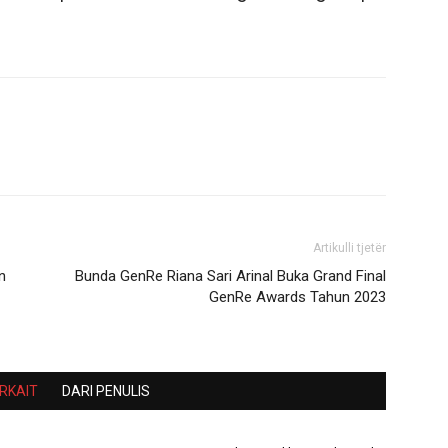
Artikulli tjetër
n
Bunda GenRe Riana Sari Arinal Buka Grand Final
GenRe Awards Tahun 2023
ERKAIT
DARI PENULIS