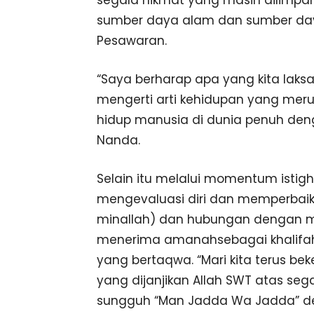
segala nikmat yang masih dilimpa
sumber daya alam dan sumber da
Pesawaran.
“Saya berharap apa yang kita laks
mengerti arti kehidupan yang meru
hidup manusia di dunia penuh deng
Nanda.
Selain itu melalui momentum istigh
mengevaluasi diri dan memperbai
minallah) dan hubungan dengan 
menerima amanahsebagai khalifa
yang bertaqwa. “Mari kita terus b
yang dijanjikan Allah SWT atas seg
sungguh “Man Jadda Wa Jadda” d