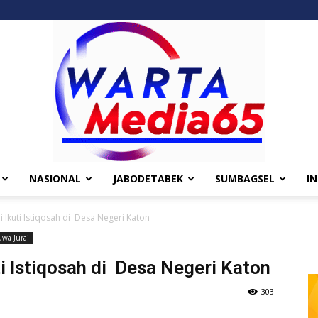
NASIONAL
JABODETABEK
SUMBAGSEL
I
Wartamedia65
i Ikuti Istiqosah di Desa Negeri Katon
wa Jurai
ti Istiqosah di Desa Negeri Katon
303