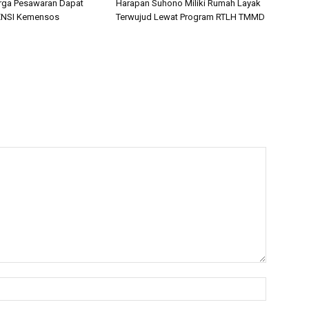
rga Pesawaran Dapat
Harapan Suhono Miliki Rumah Layak
ENSI Kemensos
Terwujud Lewat Program RTLH TMMD