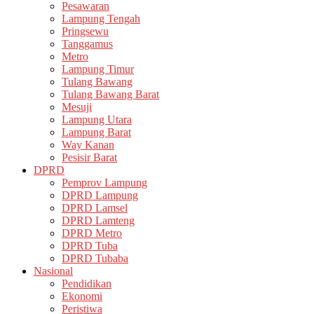
Pesawaran
Lampung Tengah
Pringsewu
Tanggamus
Metro
Lampung Timur
Tulang Bawang
Tulang Bawang Barat
Mesuji
Lampung Utara
Lampung Barat
Way Kanan
Pesisir Barat
DPRD
Pemprov Lampung
DPRD Lampung
DPRD Lamsel
DPRD Lamteng
DPRD Metro
DPRD Tuba
DPRD Tubaba
Nasional
Pendidikan
Ekonomi
Peristiwa