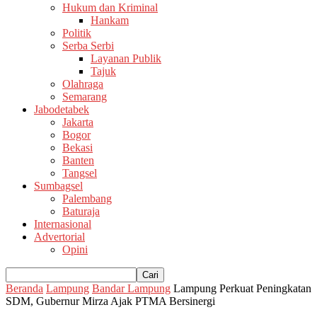
Hukum dan Kriminal
Hankam
Politik
Serba Serbi
Layanan Publik
Tajuk
Olahraga
Semarang
Jabodetabek
Jakarta
Bogor
Bekasi
Banten
Tangsel
Sumbagsel
Palembang
Baturaja
Internasional
Advertorial
Opini
Beranda
Lampung
Bandar Lampung
Lampung Perkuat Peningkatan
SDM, Gubernur Mirza Ajak PTMA Bersinergi