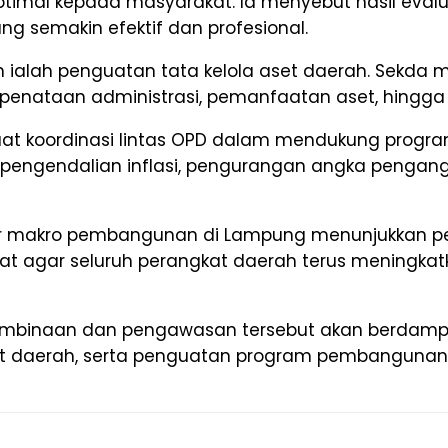
mal kepada masyarakat. Ia menyebut hasil evalua
g semakin efektif dan profesional.
 ialah penguatan tata kelola aset daerah. Sekda 
t penataan administrasi, pemanfaatan aset, hingg
at koordinasi lintas OPD dalam mendukung program
 pengendalian inflasi, pengurangan angka pengan
r makro pembangunan di Lampung menunjukkan per
t agar seluruh perangkat daerah terus meningka
 pembinaan dan pengawasan tersebut akan berdampa
aset daerah, serta penguatan program pembangunan