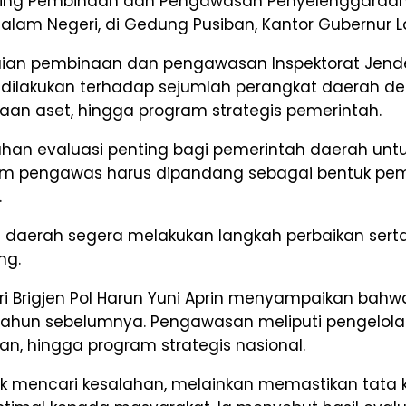
Meeting Pembinaan dan Pengawasan Penyelenggaraa
alam Negeri, di Gedung Pusiban, Kantor Gubernur L
aian pembinaan dan pengawasan Inspektorat Jender
 dilakukan terhadap sejumlah perangkat daerah d
an aset, hingga program strategis pemerintah.
han evaluasi penting bagi pemerintah daerah un
im pengawas harus dipandang sebagai bentuk pembi
.
t daerah segera melakukan langkah perbaikan ser
ng.
agri Brigjen Pol Harun Yuni Aprin menyampaikan 
 tahun sebelumnya. Pengawasan meliputi pengelo
nan, hingga program strategis nasional.
k mencari kesalahan, melainkan memastikan tata k