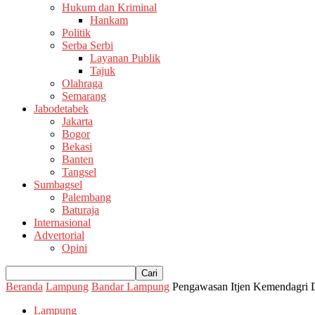
Hukum dan Kriminal
Hankam
Politik
Serba Serbi
Layanan Publik
Tajuk
Olahraga
Semarang
Jabodetabek
Jakarta
Bogor
Bekasi
Banten
Tangsel
Sumbagsel
Palembang
Baturaja
Internasional
Advertorial
Opini
Beranda
Lampung
Bandar Lampung
Pengawasan Itjen Kemendagri 
Lampung