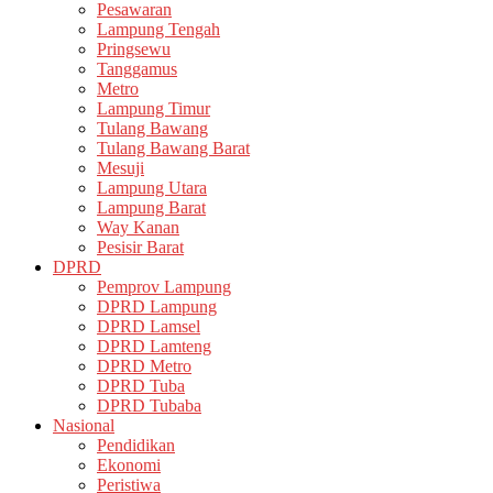
Pesawaran
Lampung Tengah
Pringsewu
Tanggamus
Metro
Lampung Timur
Tulang Bawang
Tulang Bawang Barat
Mesuji
Lampung Utara
Lampung Barat
Way Kanan
Pesisir Barat
DPRD
Pemprov Lampung
DPRD Lampung
DPRD Lamsel
DPRD Lamteng
DPRD Metro
DPRD Tuba
DPRD Tubaba
Nasional
Pendidikan
Ekonomi
Peristiwa