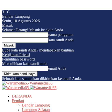
31
C
Bandar Lampung
Senin, 10 Agustus 2026
Masuk
Selamat Datang! Masuk ke akun Anda
nama pengguna
kata sandi Anda
Lupa kata sandi Anda? mendapatkan bantuan
Kebijakan Privasi
Pemulihan password
Memulihkan kata sandi anda
email Anda
Sebuah kata sandi akan dikirimkan ke email Anda.
Wartamedia65
BERANDA
Pemkot
Bandar Lampung
Lampung Selatan