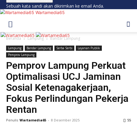
Sebuah kata sandi akan dikirimkan ke email Anda.
Wartamedia65
Beranda
Lampung
Bandar Lampung
Lampung
Bandar Lampung
Serba Serbi
Layanan Publik
Pemprov Lampung
Pemprov Lampung Perkuat
Optimalisasi UCJ Jaminan
Sosial Ketenagakerjaan,
Fokus Perlindungan Pekerja
Rentan
Penulis
Wartamedia65
-
8 Desember 2025
55