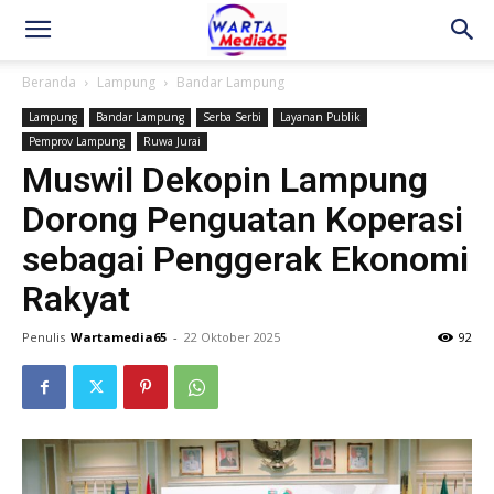
Beranda
Lampung
Bandar Lampung
Lampung
Bandar Lampung
Serba Serbi
Layanan Publik
Pemprov Lampung
Ruwa Jurai
Muswil Dekopin Lampung
Dorong Penguatan Koperasi
sebagai Penggerak Ekonomi
Rakyat
Penulis
Wartamedia65
-
22 Oktober 2025
92