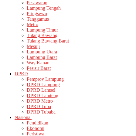
Pesawaran
Lampung Tengah
Pringsewu
Tanggamus
Metro
Lampung Timur
Tulang Bawang
Tulang Bawang Barat
Mesuji
Lampung Utara
Lampung Barat
Way Kanan
Pesisir Barat
DPRD
Pemprov Lampung
DPRD Lampung
DPRD Lamsel
DPRD Lamteng
DPRD Metro
DPRD Tuba
DPRD Tubaba
Nasional
Pendidikan
Ekonomi
Peristiwa