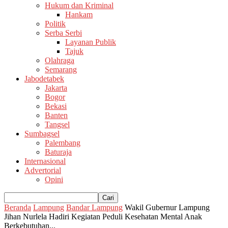
Hukum dan Kriminal
Hankam
Politik
Serba Serbi
Layanan Publik
Tajuk
Olahraga
Semarang
Jabodetabek
Jakarta
Bogor
Bekasi
Banten
Tangsel
Sumbagsel
Palembang
Baturaja
Internasional
Advertorial
Opini
Beranda
Lampung
Bandar Lampung
Wakil Gubernur Lampung
Jihan Nurlela Hadiri Kegiatan Peduli Kesehatan Mental Anak
Berkebutuhan...