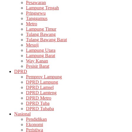
Pesawaran
Lampung Tengah
Pringsewu
Tanggamus
Metro
Lampung Timur
Tulang Bawang
Tulang Bawang Barat
Mesuji
Lampung Utara
Lampung Barat
Way Kanan
Pesisir Barat
DPRD
Pemprov Lampung
DPRD Lampung
DPRD Lamsel
DPRD Lamteng
DPRD Metro
DPRD Tuba
DPRD Tubaba
Nasional
Pendidikan
Ekonomi
Peristiwa