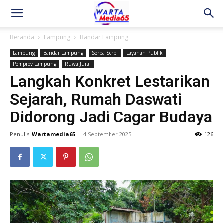
Beranda
Lampung
Bandar Lampung
Lampung
Bandar Lampung
Serba Serbi
Layanan Publik
Pemprov Lampung
Ruwa Jurai
Langkah Konkret Lestarikan
Sejarah, Rumah Daswati
Didorong Jadi Cagar Budaya
Penulis
Wartamedia65
-
4 September 2025
126