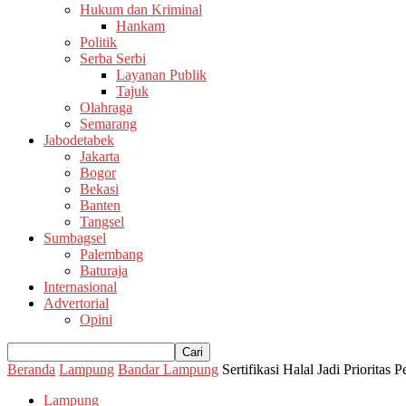
Hukum dan Kriminal
Hankam
Politik
Serba Serbi
Layanan Publik
Tajuk
Olahraga
Semarang
Jabodetabek
Jakarta
Bogor
Bekasi
Banten
Tangsel
Sumbagsel
Palembang
Baturaja
Internasional
Advertorial
Opini
Beranda
Lampung
Bandar Lampung
Sertifikasi Halal Jadi Prior
Lampung