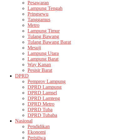
Pesawaran
Lampung Tengah
Pringsewu
Tanggamus
Metro
Lampung Timur
Tulang Bawang
Tulang Bawang Barat
Mesuji
Lampung Utara
Lampung Barat
Way Kanan
Pesisir Barat
DPRD
Pemprov Lampung
DPRD Lampung
DPRD Lamsel
DPRD Lamteng
DPRD Metro
DPRD Tuba
DPRD Tubaba
Nasional
Pendidikan
Ekonomi
Peristiwa