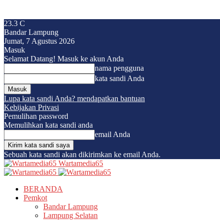
23.3
C
Bandar Lampung
Jumat, 7 Agustus 2026
Masuk
Selamat Datang! Masuk ke akun Anda
nama pengguna
kata sandi Anda
Lupa kata sandi Anda? mendapatkan bantuan
Kebijakan Privasi
Pemulihan password
Memulihkan kata sandi anda
email Anda
Sebuah kata sandi akan dikirimkan ke email Anda.
Wartamedia65
BERANDA
Pemkot
Bandar Lampung
Lampung Selatan