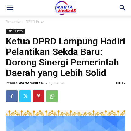
Beranda
DPRD Prov
DPRD Prov
Ketua DPRD Lampung Hadiri
Pelantikan Sekda Baru:
Dorong Sinergi Pemerintah
Daerah yang Lebih Solid
Penulis
Wartamedia65
-
1 Juli 2025
47