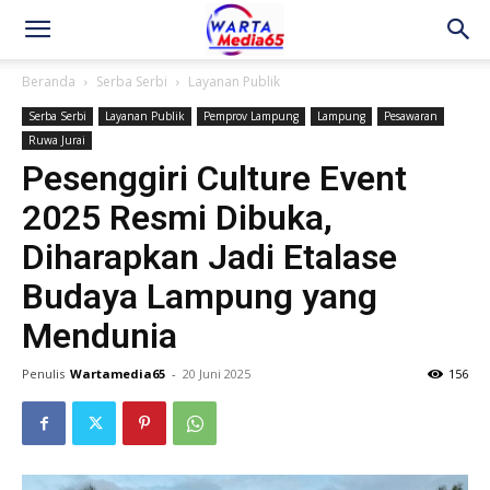
Beranda
Serba Serbi
Layanan Publik
Serba Serbi
Layanan Publik
Pemprov Lampung
Lampung
Pesawaran
Ruwa Jurai
Pesenggiri Culture Event
2025 Resmi Dibuka,
Diharapkan Jadi Etalase
Budaya Lampung yang
Mendunia
Penulis
Wartamedia65
-
20 Juni 2025
156