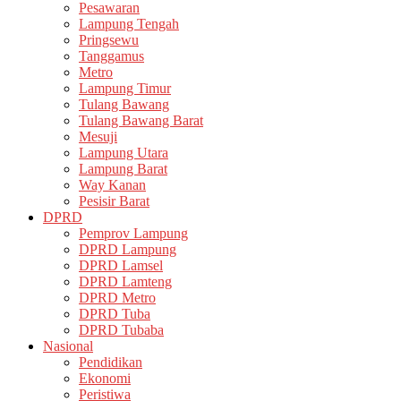
Pesawaran
Lampung Tengah
Pringsewu
Tanggamus
Metro
Lampung Timur
Tulang Bawang
Tulang Bawang Barat
Mesuji
Lampung Utara
Lampung Barat
Way Kanan
Pesisir Barat
DPRD
Pemprov Lampung
DPRD Lampung
DPRD Lamsel
DPRD Lamteng
DPRD Metro
DPRD Tuba
DPRD Tubaba
Nasional
Pendidikan
Ekonomi
Peristiwa