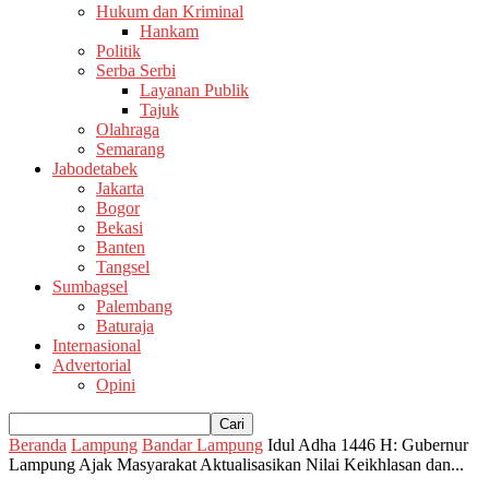
Hukum dan Kriminal
Hankam
Politik
Serba Serbi
Layanan Publik
Tajuk
Olahraga
Semarang
Jabodetabek
Jakarta
Bogor
Bekasi
Banten
Tangsel
Sumbagsel
Palembang
Baturaja
Internasional
Advertorial
Opini
Beranda
Lampung
Bandar Lampung
Idul Adha 1446 H: Gubernur
Lampung Ajak Masyarakat Aktualisasikan Nilai Keikhlasan dan...