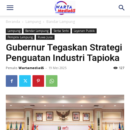
Beranda
Lampung
Bandar Lampung
Lampung
Bandar Lampung
Serba Serbi
Layanan Publik
Pemprov Lampung
Ruwa Jurai
Gubernur Tegaskan Strategi
Penguatan Industri Tapioka
Penulis
Wartamedia65
-
19 Mei 2025
127