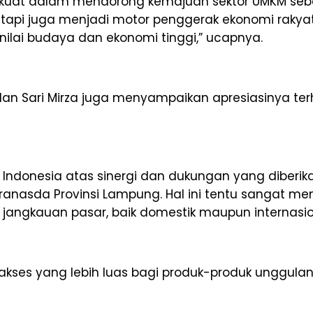
n kuat dalam mendorong kemajuan sektor UMKM se
api juga menjadi motor penggerak ekonomi rakyat d
nilai budaya dan ekonomi tinggi,” ucapnya.
n Sari Mirza juga menyampaikan apresiasinya terh
s Indonesia atas sinergi dan dukungan yang diberi
ekranasda Provinsi Lampung. Hal ini tentu sangat 
ngkauan pasar, baik domestik maupun internasiona
akses yang lebih luas bagi produk-produk unggula