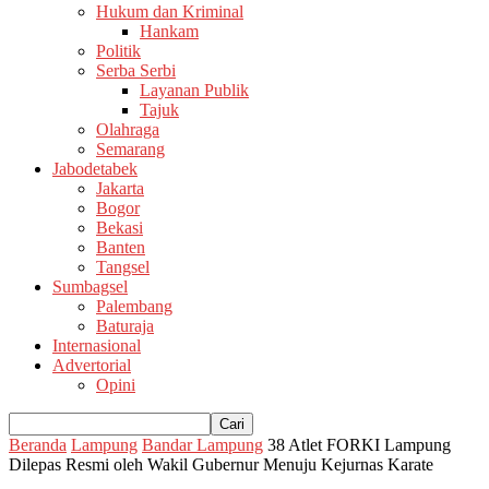
Hukum dan Kriminal
Hankam
Politik
Serba Serbi
Layanan Publik
Tajuk
Olahraga
Semarang
Jabodetabek
Jakarta
Bogor
Bekasi
Banten
Tangsel
Sumbagsel
Palembang
Baturaja
Internasional
Advertorial
Opini
Beranda
Lampung
Bandar Lampung
38 Atlet FORKI Lampung
Dilepas Resmi oleh Wakil Gubernur Menuju Kejurnas Karate