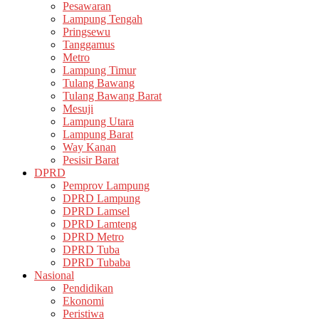
Pesawaran
Lampung Tengah
Pringsewu
Tanggamus
Metro
Lampung Timur
Tulang Bawang
Tulang Bawang Barat
Mesuji
Lampung Utara
Lampung Barat
Way Kanan
Pesisir Barat
DPRD
Pemprov Lampung
DPRD Lampung
DPRD Lamsel
DPRD Lamteng
DPRD Metro
DPRD Tuba
DPRD Tubaba
Nasional
Pendidikan
Ekonomi
Peristiwa