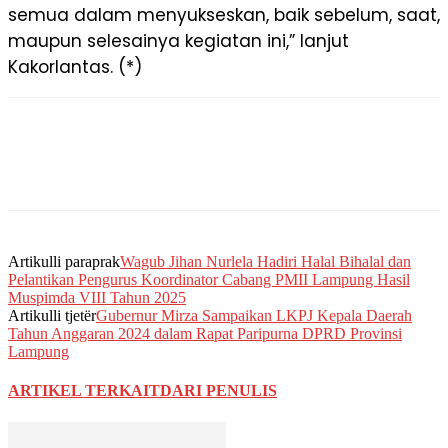
semua dalam menyukseskan, baik sebelum, saat,
maupun selesainya kegiatan ini,” lanjut
Kakorlantas. (*)
Artikulli paraprak
Wagub Jihan Nurlela Hadiri Halal Bihalal dan
Pelantikan Pengurus Koordinator Cabang PMII Lampung Hasil
Muspimda VIII Tahun 2025
Artikulli tjetër
Gubernur Mirza Sampaikan LKPJ Kepala Daerah
Tahun Anggaran 2024 dalam Rapat Paripurna DPRD Provinsi
Lampung
ARTIKEL TERKAIT
DARI PENULIS