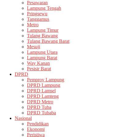
Pesawaran
Lampung Tengah
Pringsewu
Tanggamus
Metro
Lampung Timur
Tulang Bawang
Tulang Bawang Barat
Mesuji
Lampung Utara
Lampung Barat
Way Kanan
Pesisir Barat
DPRD
Pemprov Lampung
DPRD Lampung
DPRD Lamsel
DPRD Lamteng
DPRD Metro
DPRD Tuba
DPRD Tubaba
Nasional
Pendidikan
Ekonomi
Peristiwa