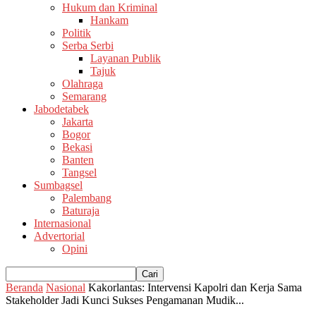
Hukum dan Kriminal
Hankam
Politik
Serba Serbi
Layanan Publik
Tajuk
Olahraga
Semarang
Jabodetabek
Jakarta
Bogor
Bekasi
Banten
Tangsel
Sumbagsel
Palembang
Baturaja
Internasional
Advertorial
Opini
Beranda
Nasional
Kakorlantas: Intervensi Kapolri dan Kerja Sama
Stakeholder Jadi Kunci Sukses Pengamanan Mudik...