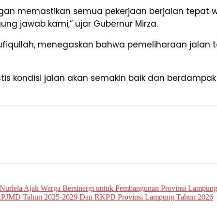
gan memastikan semua pekerjaan berjalan tepat wak
ng jawab kami,” ujar Gubernur Mirza.
ufiqullah, menegaskan bahwa pemeliharaan jalan t
is kondisi jalan akan semakin baik dan berdampak 
Nurlela Ajak Warga Bersinergi untuk Pembangunan Provinsi Lampun
ik RPJMD Tahun 2025-2029 Dan RKPD Provinsi Lampung Tahun 2026