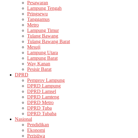
Pesawaran
Lampung Tengah
Pringsewu
Tanggamus
Metro
Lampung Timur
Tulang Bawang
Tulang Bawang Barat
Mesuji
Lampung Utara
Lampung Barat
Way Kanan
Pesisir Barat
DPRD
Pemprov Lampung
DPRD Lampung
DPRD Lamsel
DPRD Lamteng
DPRD Metro
DPRD Tuba
DPRD Tubaba
Nasional
Pendidikan
Ekonomi
Peristiwa