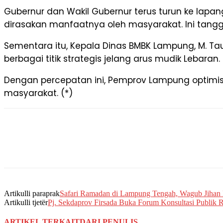
Gubernur dan Wakil Gubernur terus turun ke lapan
dirasakan manfaatnya oleh masyarakat. Ini tanggu
Sementara itu, Kepala Dinas BMBK Lampung, M. Ta
berbagai titik strategis jelang arus mudik Lebaran.
Dengan percepatan ini, Pemprov Lampung optimist
masyarakat. (*)
Artikulli paraprak
Safari Ramadan di Lampung Tengah, Wagub Jihan 
Artikulli tjetër
Pj. Sekdaprov Firsada Buka Forum Konsultasi Publ
ARTIKEL TERKAIT
DARI PENULIS