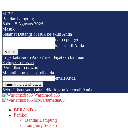
31.3
C
Bandar Lampung
Sabtu, 8 Agustus 2026
Masuk
Selamat Datang! Masuk ke akun Anda
nama pengguna
kata sandi Anda
Lupa kata sandi Anda? mendapatkan bantuan
Kebijakan Privasi
Pemulihan password
Memulihkan kata sandi anda
email Anda
Sebuah kata sandi akan dikirimkan ke email Anda.
Wartamedia65
BERANDA
Pemkot
Bandar Lampung
Lampung Selatan