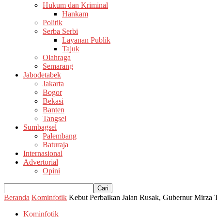
Hukum dan Kriminal
Hankam
Politik
Serba Serbi
Layanan Publik
Tajuk
Olahraga
Semarang
Jabodetabek
Jakarta
Bogor
Bekasi
Banten
Tangsel
Sumbagsel
Palembang
Baturaja
Internasional
Advertorial
Opini
Beranda
Kominfotik
Kebut Perbaikan Jalan Rusak, Gubernur Mirza 
Kominfotik