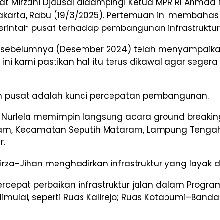
at Mirzani Djausal didampingi Ketua MPR RI Ahma
karta, Rabu (19/3/2025). Pertemuan ini membahas p
ntah pusat terhadap pembangunan infrastruktur ja
 sebelumnya (Desember 2024) telah menyampaikan as
ni kami pastikan hal itu terus dikawal agar seger
h pusat adalah kunci percepatan pembangunan.
n Nurlela memimpin langsung acara ground breaki
ram, Kecamatan Seputih Mataram, Lampung Tengah
r.
rza-Jihan menghadirkan infrastruktur yang layak 
rcepat perbaikan infrastruktur jalan dalam Progra
h dimulai, seperti Ruas Kalirejo; Ruas Kotabumi–Ba