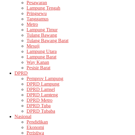
Pesawaran
Lampung Tengah
Pringsewu
Tanggamus
Metro
Lampung Timur
Tulang Bawang
Tulang Bawang Barat
Mesuji
Lampung Utara
Lampung Barat
Way Kanan
Pesisir Barat
DPRD
Pemprov Lampung
DPRD Lampung
DPRD Lamsel
DPRD Lamteng
DPRD Metro
DPRD Tuba
DPRD Tubaba
Nasional
Pendidikan
Ekonomi
Peristiwa