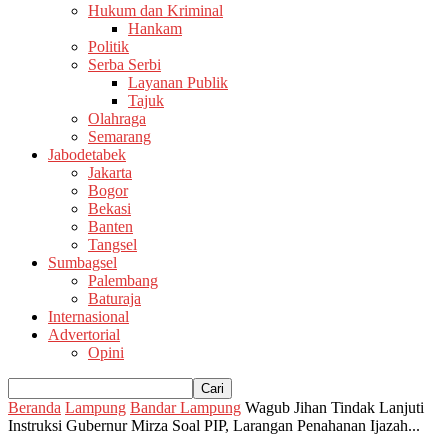
Hukum dan Kriminal
Hankam
Politik
Serba Serbi
Layanan Publik
Tajuk
Olahraga
Semarang
Jabodetabek
Jakarta
Bogor
Bekasi
Banten
Tangsel
Sumbagsel
Palembang
Baturaja
Internasional
Advertorial
Opini
Beranda
Lampung
Bandar Lampung
Wagub Jihan Tindak Lanjuti
Instruksi Gubernur Mirza Soal PIP, Larangan Penahanan Ijazah...