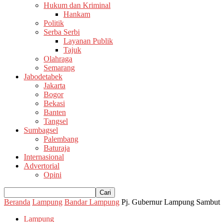
Hukum dan Kriminal
Hankam
Politik
Serba Serbi
Layanan Publik
Tajuk
Olahraga
Semarang
Jabodetabek
Jakarta
Bogor
Bekasi
Banten
Tangsel
Sumbagsel
Palembang
Baturaja
Internasional
Advertorial
Opini
Beranda
Lampung
Bandar Lampung
Pj. Gubernur Lampung Sambut 
Lampung