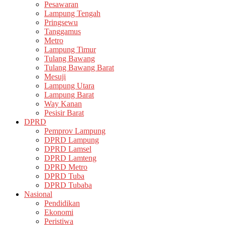
Pesawaran
Lampung Tengah
Pringsewu
Tanggamus
Metro
Lampung Timur
Tulang Bawang
Tulang Bawang Barat
Mesuji
Lampung Utara
Lampung Barat
Way Kanan
Pesisir Barat
DPRD
Pemprov Lampung
DPRD Lampung
DPRD Lamsel
DPRD Lamteng
DPRD Metro
DPRD Tuba
DPRD Tubaba
Nasional
Pendidikan
Ekonomi
Peristiwa