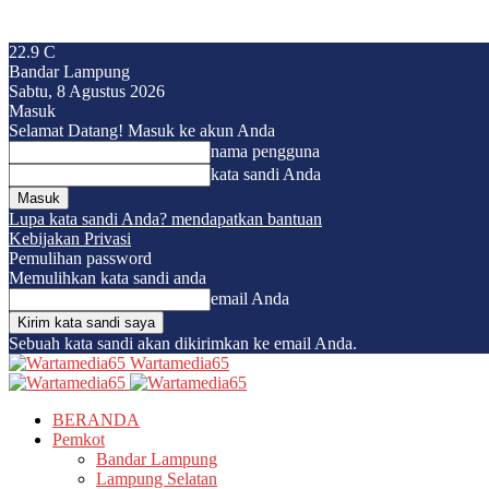
22.9
C
Bandar Lampung
Sabtu, 8 Agustus 2026
Masuk
Selamat Datang! Masuk ke akun Anda
nama pengguna
kata sandi Anda
Lupa kata sandi Anda? mendapatkan bantuan
Kebijakan Privasi
Pemulihan password
Memulihkan kata sandi anda
email Anda
Sebuah kata sandi akan dikirimkan ke email Anda.
Wartamedia65
BERANDA
Pemkot
Bandar Lampung
Lampung Selatan