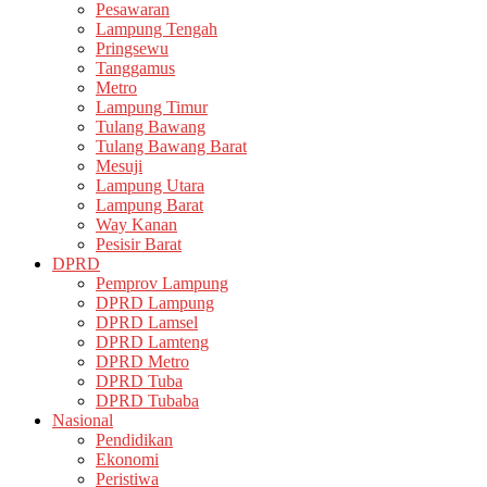
Pesawaran
Lampung Tengah
Pringsewu
Tanggamus
Metro
Lampung Timur
Tulang Bawang
Tulang Bawang Barat
Mesuji
Lampung Utara
Lampung Barat
Way Kanan
Pesisir Barat
DPRD
Pemprov Lampung
DPRD Lampung
DPRD Lamsel
DPRD Lamteng
DPRD Metro
DPRD Tuba
DPRD Tubaba
Nasional
Pendidikan
Ekonomi
Peristiwa