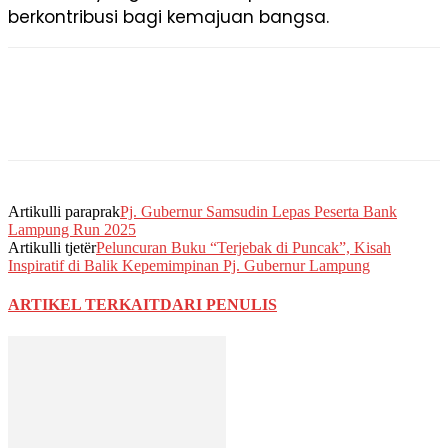
berkontribusi bagi kemajuan bangsa.
Artikulli paraprak
Pj. Gubernur Samsudin Lepas Peserta Bank
Lampung Run 2025
Artikulli tjetër
Peluncuran Buku “Terjebak di Puncak”, Kisah
Inspiratif di Balik Kepemimpinan Pj. Gubernur Lampung
ARTIKEL TERKAIT
DARI PENULIS