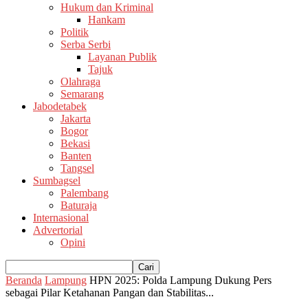
Hukum dan Kriminal
Hankam
Politik
Serba Serbi
Layanan Publik
Tajuk
Olahraga
Semarang
Jabodetabek
Jakarta
Bogor
Bekasi
Banten
Tangsel
Sumbagsel
Palembang
Baturaja
Internasional
Advertorial
Opini
Beranda
Lampung
HPN 2025: Polda Lampung Dukung Pers
sebagai Pilar Ketahanan Pangan dan Stabilitas...