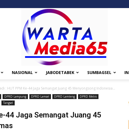
NASIONAL
JABODETABEK
SUMBAGSEL
I
Wartamedia65
iadi : HUT PPM Ke-44 Jaga Semangat Juang 45 Menyongsong Indonesia...
DPRD Lampung
DPRD Lamsel
DPRD Lamteng
DPRD Metro
Tangsel
Ke-44 Jaga Semangat Juang 45
Emas