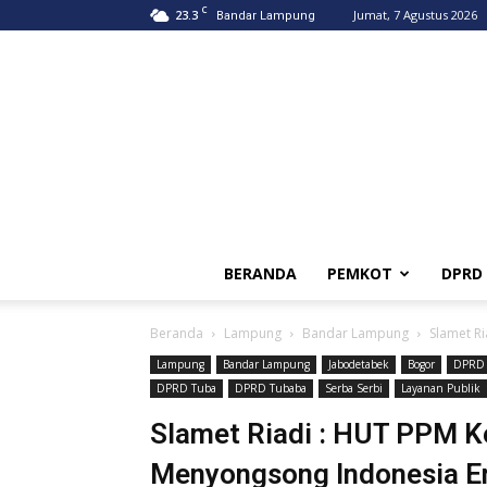
C
23.3
Jumat, 7 Agustus 2026
Bandar Lampung
BERANDA
PEMKOT
DPRD
Beranda
Lampung
Bandar Lampung
Slamet R
Lampung
Bandar Lampung
Jabodetabek
Bogor
DPRD
DPRD Tuba
DPRD Tubaba
Serba Serbi
Layanan Publik
Slamet Riadi : HUT PPM 
Menyongsong Indonesia 