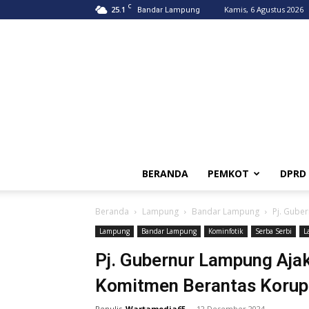
C
25.1
Kamis, 6 Agustus 2026
Bandar Lampung
BERANDA
PEMKOT
DPRD
Beranda
Lampung
Bandar Lampung
Pj. Gube
Lampung
Bandar Lampung
Kominfotik
Serba Serbi
L
Pj. Gubernur Lampung Aj
Komitmen Berantas Korup
Penulis
Wartamedia65
-
12 Desember 2024