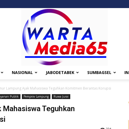
NASIONAL
JABODETABEK
SUMBAGSEL
I
Wartamedia65
rnur Lampung Ajak Mahasiswa Teguhkan Komitmen Berantas Korupsi
ayanan Publik
Pemprov Lampung
Ruwa Jurai
ak Mahasiswa Teguhkan
si
224