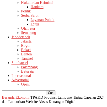
Hukum dan Kriminal
Hankam
Politik
Serba Serbi
Layanan Publik
Tajuk
Olahraga
Semarang
Jabodetabek
Jakarta
Bogor
Bekasi
Banten
Tangsel
Sumbagsel
Palembang
Baturaja
Internasional
Advertorial
Opini
Beranda
Ekonomi
TPAKD Provinsi Lampung Tinjau Capaian 2024
dan Luncurkan Website Akses Keuangan Digital