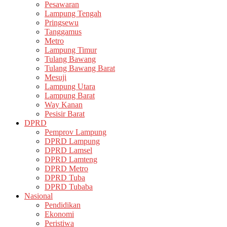
Pesawaran
Lampung Tengah
Pringsewu
Tanggamus
Metro
Lampung Timur
Tulang Bawang
Tulang Bawang Barat
Mesuji
Lampung Utara
Lampung Barat
Way Kanan
Pesisir Barat
DPRD
Pemprov Lampung
DPRD Lampung
DPRD Lamsel
DPRD Lamteng
DPRD Metro
DPRD Tuba
DPRD Tubaba
Nasional
Pendidikan
Ekonomi
Peristiwa