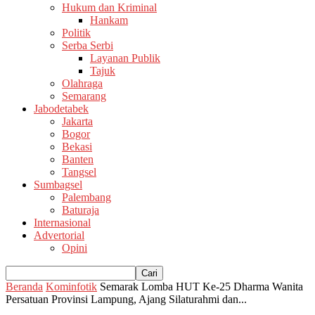
Hukum dan Kriminal
Hankam
Politik
Serba Serbi
Layanan Publik
Tajuk
Olahraga
Semarang
Jabodetabek
Jakarta
Bogor
Bekasi
Banten
Tangsel
Sumbagsel
Palembang
Baturaja
Internasional
Advertorial
Opini
Beranda
Kominfotik
Semarak Lomba HUT Ke-25 Dharma Wanita
Persatuan Provinsi Lampung, Ajang Silaturahmi dan...