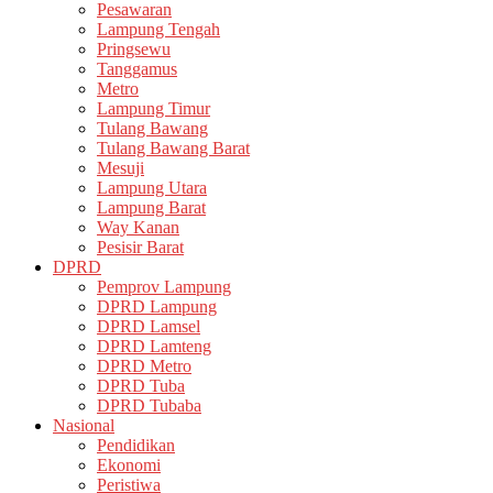
Pesawaran
Lampung Tengah
Pringsewu
Tanggamus
Metro
Lampung Timur
Tulang Bawang
Tulang Bawang Barat
Mesuji
Lampung Utara
Lampung Barat
Way Kanan
Pesisir Barat
DPRD
Pemprov Lampung
DPRD Lampung
DPRD Lamsel
DPRD Lamteng
DPRD Metro
DPRD Tuba
DPRD Tubaba
Nasional
Pendidikan
Ekonomi
Peristiwa