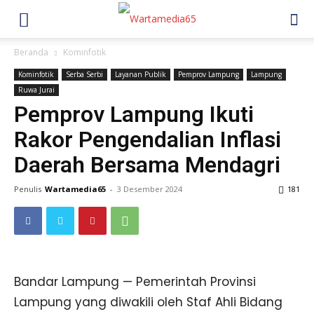
Beranda
Kominfotik
Kominfotik
Serba Serbi
Layanan Publik
Pemprov Lampung
Lampung
Ruwa Jurai
Pemprov Lampung Ikuti
Rakor Pengendalian Inflasi
Daerah Bersama Mendagri
Penulis
Wartamedia65
-
3 Desember 2024
181
Bandar Lampung — Pemerintah Provinsi
Lampung yang diwakili oleh Staf Ahli Bidang