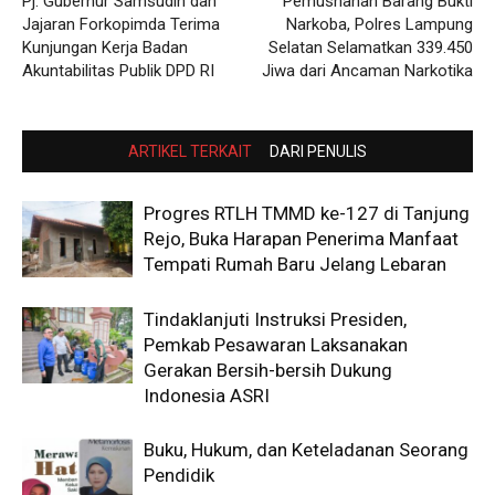
Pj. Gubernur Samsudin dan
Pemusnahan Barang Bukti
Jajaran Forkopimda Terima
Narkoba, Polres Lampung
Kunjungan Kerja Badan
Selatan Selamatkan 339.450
Akuntabilitas Publik DPD RI
Jiwa dari Ancaman Narkotika
ARTIKEL TERKAIT
DARI PENULIS
Progres RTLH TMMD ke-127 di Tanjung
Rejo, Buka Harapan Penerima Manfaat
Tempati Rumah Baru Jelang Lebaran
Tindaklanjuti Instruksi Presiden,
Pemkab Pesawaran Laksanakan
Gerakan Bersih-bersih Dukung
Indonesia ASRI
Buku, Hukum, dan Keteladanan Seorang
Pendidik