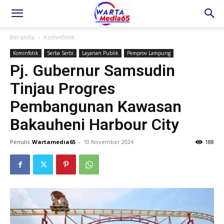
Beranda
Kominfotik
Kominfotik
Serba Serbi
Layanan Publik
Pemprov Lampung
Pj. Gubernur Samsudin
Tinjau Progres
Pembangunan Kawasan
Bakauheni Harbour City
Penulis
Wartamedia65
-
10 November 2024
188