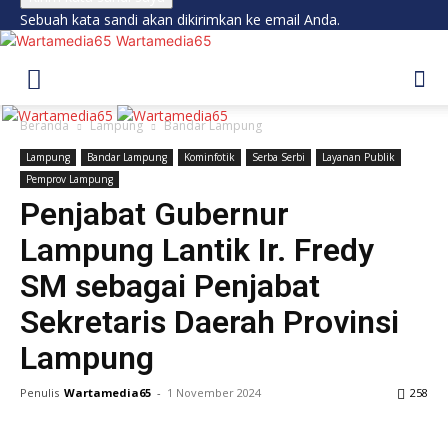
Sebuah kata sandi akan dikirimkan ke email Anda.
Wartamedia65
Beranda
Lampung
Bandar Lampung
Lampung
Bandar Lampung
Kominfotik
Serba Serbi
Layanan Publik
Pemprov Lampung
Penjabat Gubernur
Lampung Lantik Ir. Fredy
SM sebagai Penjabat
Sekretaris Daerah Provinsi
Lampung
Penulis
Wartamedia65
-
1 November 2024
258