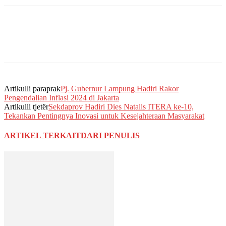
Artikulli paraprak
Pj. Gubernur Lampung Hadiri Rakor
Pengendalian Inflasi 2024 di Jakarta
Artikulli tjetër
Sekdaprov Hadiri Dies Natalis ITERA ke-10,
Tekankan Pentingnya Inovasi untuk Kesejahteraan Masyarakat
ARTIKEL TERKAIT
DARI PENULIS