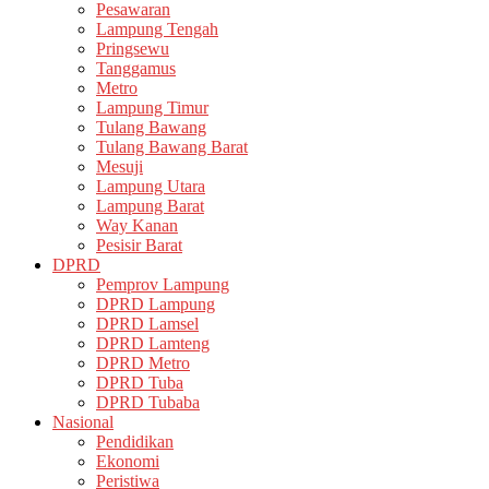
Pesawaran
Lampung Tengah
Pringsewu
Tanggamus
Metro
Lampung Timur
Tulang Bawang
Tulang Bawang Barat
Mesuji
Lampung Utara
Lampung Barat
Way Kanan
Pesisir Barat
DPRD
Pemprov Lampung
DPRD Lampung
DPRD Lamsel
DPRD Lamteng
DPRD Metro
DPRD Tuba
DPRD Tubaba
Nasional
Pendidikan
Ekonomi
Peristiwa