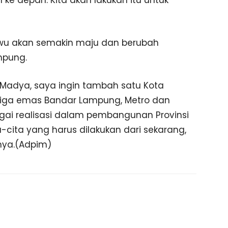
an ke depan. Kita akan lakukan itu untuk
ewu akan semakin maju dan berubah
mpung.
 Madya, saya ingin tambah satu Kota
itiga emas Bandar Lampung, Metro dan
agai realisasi dalam pembangunan Provinsi
cita yang harus dilakukan dari sekarang,
anya.(Adpim)