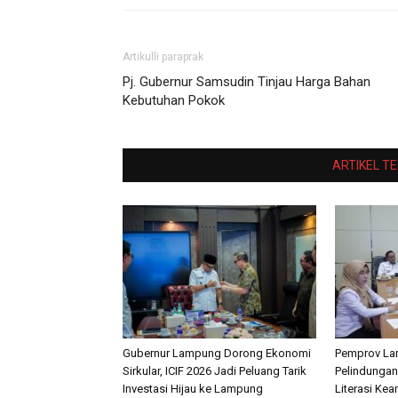
Artikulli paraprak
Pj. Gubernur Samsudin Tinjau Harga Bahan
Kebutuhan Pokok
ARTIKEL T
Gubernur Lampung Dorong Ekonomi
Pemprov La
Sirkular, ICIF 2026 Jadi Peluang Tarik
Pelindungan
Investasi Hijau ke Lampung
Literasi Ke