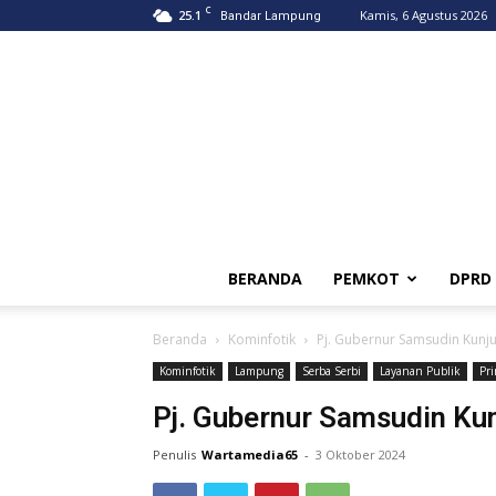
C
25.1
Kamis, 6 Agustus 2026
Bandar Lampung
BERANDA
PEMKOT
DPRD
Beranda
Kominfotik
Pj. Gubernur Samsudin Kunj
Kominfotik
Lampung
Serba Serbi
Layanan Publik
Pr
Pj. Gubernur Samsudin Ku
Penulis
Wartamedia65
-
3 Oktober 2024