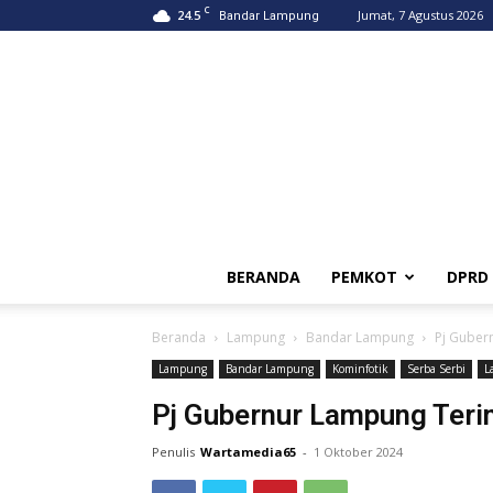
C
24.5
Jumat, 7 Agustus 2026
Bandar Lampung
BERANDA
PEMKOT
DPRD
Beranda
Lampung
Bandar Lampung
Pj Guber
Lampung
Bandar Lampung
Kominfotik
Serba Serbi
L
Pj Gubernur Lampung Ter
Penulis
Wartamedia65
-
1 Oktober 2024