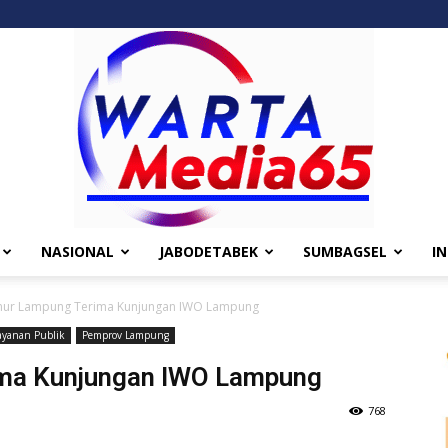
NASIONAL
JABODETABEK
SUMBAGSEL
I
Wartamedia65
nur Lampung Terima Kunjungan IWO Lampung
ayanan Publik
Pemprov Lampung
ima Kunjungan IWO Lampung
768