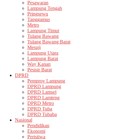
Pesawaran
Lampung Tengah
Pringsewu
Tanggamus
Metro
Lampung Timur
Tulang Bawang
Tulang Bawang Barat
Mesuji
Lampung Utara
Lampung Barat
Way Kanan
Pesisir Barat
DPRD
Pemprov Lampung
DPRD Lampung
DPRD Lamsel
DPRD Lamteng
DPRD Metro
DPRD Tuba
DPRD Tubaba
Nasional
Pendidikan
Ekonomi
Peristiwa