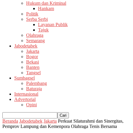
Hukum dan Kriminal
Hankam
Politik
Serba Serbi
Layanan Publik
Tajuk
Olahraga
Semarang
Jabodetabek
Jakarta
Bogor
Bekasi
Banten
Tangsel
Sumbagsel
Palembang
Baturaja
Internasional
Advertorial
Opini
Beranda
Jabodetabek
Jakarta
Perkuat Silaturahmi dan Sinergitas,
Pemprov Lampung dan Kemenpora Olahraga Tenis Bersama