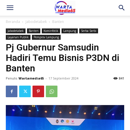
Beranda
Jabodetabek
Banten
Jabodetabek
Banten
Kominfotik
Lampung
Serba Serbi
Layanan Publik
Pemprov Lampung
Pj Gubernur Samsudin
Hadiri Temu Bisnis P3DN di
Banten
Penulis
Wartamedia65
-
17 September 2024
841