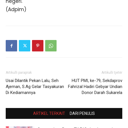
negeri.
(Adpim)
Artikulli paraprak
Artikulli tjetër
Usai Dilantik Pekan Lalu, Seh
HUT PMI, ke-79, Sekdaprov
Ajeman, S.Ag Gelar Tasyakuran
Fahrizal Hadiri Gebyar Undian
Di Kediamannya
Donor Darah Sukarela
ARTIKEL TERKAIT
DARI PENULIS