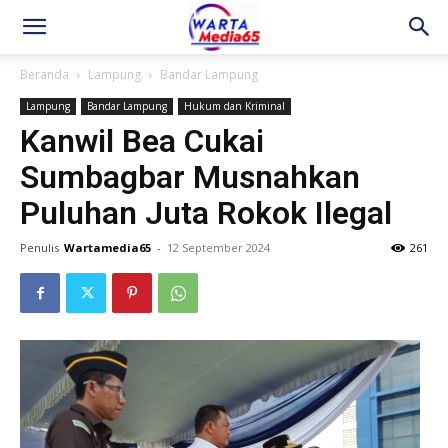
Beranda
Lampung
Bandar Lampung
Lampung
Bandar Lampung
Hukum dan Kriminal
Kanwil Bea Cukai
Sumbagbar Musnahkan
Puluhan Juta Rokok Ilegal
Penulis
Wartamedia65
-
12 September 2024
261