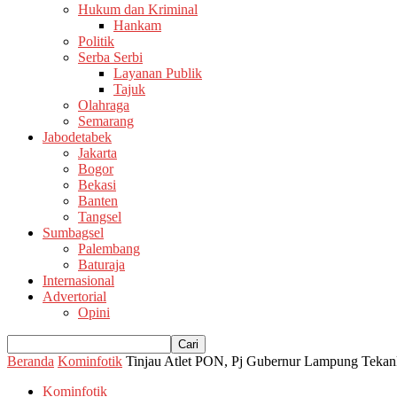
Hukum dan Kriminal
Hankam
Politik
Serba Serbi
Layanan Publik
Tajuk
Olahraga
Semarang
Jabodetabek
Jakarta
Bogor
Bekasi
Banten
Tangsel
Sumbagsel
Palembang
Baturaja
Internasional
Advertorial
Opini
Beranda
Kominfotik
Tinjau Atlet PON, Pj Gubernur Lampung Tekan
Kominfotik