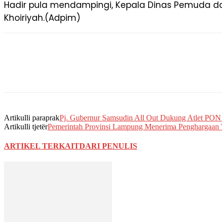
Hadir pula mendampingi, Kepala Dinas Pemuda da
Khoiriyah.(Adpim)
Artikulli paraprak
Pj. Gubernur Samsudin All Out Dukung Atlet PO
Artikulli tjetër
Pemerintah Provinsi Lampung Menerima Penghargaan
ARTIKEL TERKAIT
DARI PENULIS