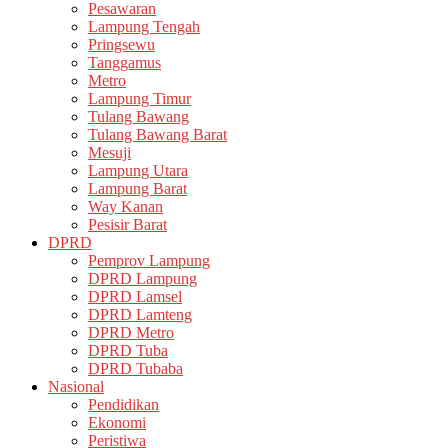
Pesawaran
Lampung Tengah
Pringsewu
Tanggamus
Metro
Lampung Timur
Tulang Bawang
Tulang Bawang Barat
Mesuji
Lampung Utara
Lampung Barat
Way Kanan
Pesisir Barat
DPRD
Pemprov Lampung
DPRD Lampung
DPRD Lamsel
DPRD Lamteng
DPRD Metro
DPRD Tuba
DPRD Tubaba
Nasional
Pendidikan
Ekonomi
Peristiwa