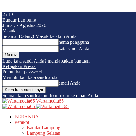
25.1
C
Bandar Lampung
Jumat, 7 Agustus 2026
Masuk
Selamat Datang! Masuk ke akun Anda
nama pengguna
kata sandi Anda
Lupa kata sandi Anda? mendapatkan bantuan
Kebijakan Privasi
Pemulihan password
Memulihkan kata sandi anda
email Anda
Sebuah kata sandi akan dikirimkan ke email Anda.
Wartamedia65
BERANDA
Pemkot
Bandar Lampung
Lampung Selatan