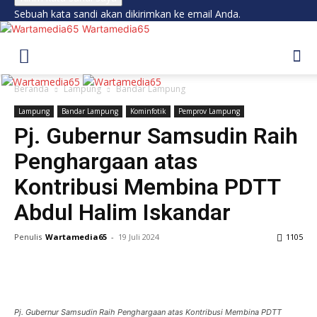
Sebuah kata sandi akan dikirimkan ke email Anda.
Wartamedia65
Beranda
Lampung
Bandar Lampung
Lampung
Bandar Lampung
Kominfotik
Pemprov Lampung
Pj. Gubernur Samsudin Raih
Penghargaan atas
Kontribusi Membina PDTT
Abdul Halim Iskandar
Penulis
Wartamedia65
-
19 Juli 2024
1105
Pj. Gubernur Samsudin Raih Penghargaan atas Kontribusi Membina PDTT