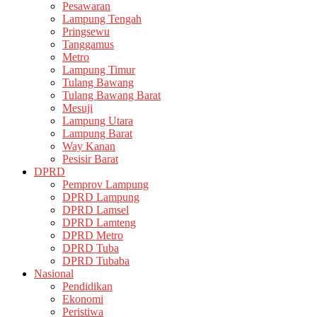
Pesawaran
Lampung Tengah
Pringsewu
Tanggamus
Metro
Lampung Timur
Tulang Bawang
Tulang Bawang Barat
Mesuji
Lampung Utara
Lampung Barat
Way Kanan
Pesisir Barat
DPRD
Pemprov Lampung
DPRD Lampung
DPRD Lamsel
DPRD Lamteng
DPRD Metro
DPRD Tuba
DPRD Tubaba
Nasional
Pendidikan
Ekonomi
Peristiwa