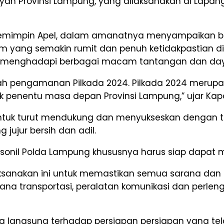
ah Provinsi Lampung, yang dilaksanakan di Lapan
u Pemimpin Apel, dalam amanatnya menyampaikan 
iklim yang semakin rumit dan penuh ketidakpastian di
menghadapi berbagai macam tantangan dan daya s
lah pengamanan Pilkada 2024. Pilkada 2024 merupa
k penentu masa depan Provinsi Lampung,” ujar Kap
untuk turut mendukung dan menyukseskan dengan te
jujur bersih dan adil.
rsonil Polda Lampung khususnya harus siap dapat m
ksanakan ini untuk memastikan semua sarana dan 
rana transportasi, peralatan komunikasi dan perl
 langsung terhadap persiapan persiapan yang telah