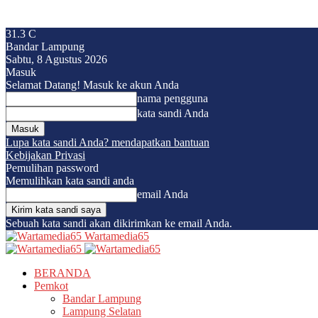
31.3
C
Bandar Lampung
Sabtu, 8 Agustus 2026
Masuk
Selamat Datang! Masuk ke akun Anda
nama pengguna
kata sandi Anda
Lupa kata sandi Anda? mendapatkan bantuan
Kebijakan Privasi
Pemulihan password
Memulihkan kata sandi anda
email Anda
Sebuah kata sandi akan dikirimkan ke email Anda.
Wartamedia65
BERANDA
Pemkot
Bandar Lampung
Lampung Selatan