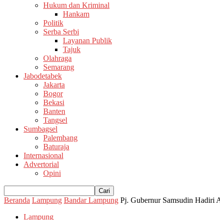
Hukum dan Kriminal
Hankam
Politik
Serba Serbi
Layanan Publik
Tajuk
Olahraga
Semarang
Jabodetabek
Jakarta
Bogor
Bekasi
Banten
Tangsel
Sumbagsel
Palembang
Baturaja
Internasional
Advertorial
Opini
Beranda
Lampung
Bandar Lampung
Pj. Gubernur Samsudin Hadiri
Lampung