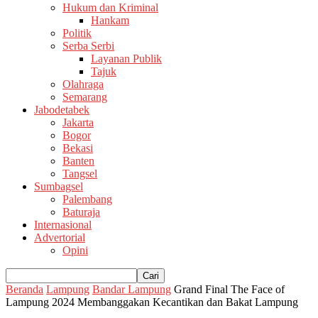
Hukum dan Kriminal
Hankam
Politik
Serba Serbi
Layanan Publik
Tajuk
Olahraga
Semarang
Jabodetabek
Jakarta
Bogor
Bekasi
Banten
Tangsel
Sumbagsel
Palembang
Baturaja
Internasional
Advertorial
Opini
Beranda
Lampung
Bandar Lampung
Grand Final The Face of
Lampung 2024 Membanggakan Kecantikan dan Bakat Lampung