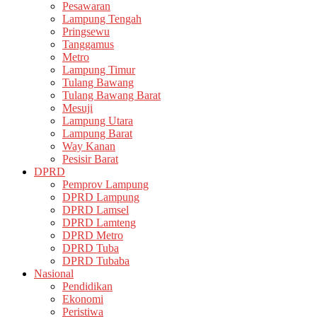
Pesawaran
Lampung Tengah
Pringsewu
Tanggamus
Metro
Lampung Timur
Tulang Bawang
Tulang Bawang Barat
Mesuji
Lampung Utara
Lampung Barat
Way Kanan
Pesisir Barat
DPRD
Pemprov Lampung
DPRD Lampung
DPRD Lamsel
DPRD Lamteng
DPRD Metro
DPRD Tuba
DPRD Tubaba
Nasional
Pendidikan
Ekonomi
Peristiwa