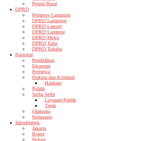
Pesisir Barat
DPRD
Pemprov Lampung
DPRD Lampung
DPRD Lamsel
DPRD Lamteng
DPRD Metro
DPRD Tuba
DPRD Tubaba
Nasional
Pendidikan
Ekonomi
Peristiwa
Hukum dan Kriminal
Hankam
Politik
Serba Serbi
Layanan Publik
Tajuk
Olahraga
Semarang
Jabodetabek
Jakarta
Bogor
Bekasi