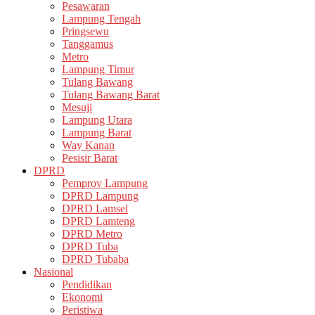
Pesawaran
Lampung Tengah
Pringsewu
Tanggamus
Metro
Lampung Timur
Tulang Bawang
Tulang Bawang Barat
Mesuji
Lampung Utara
Lampung Barat
Way Kanan
Pesisir Barat
DPRD
Pemprov Lampung
DPRD Lampung
DPRD Lamsel
DPRD Lamteng
DPRD Metro
DPRD Tuba
DPRD Tubaba
Nasional
Pendidikan
Ekonomi
Peristiwa