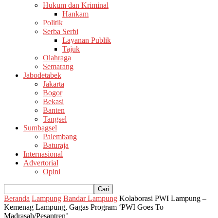
Hukum dan Kriminal
Hankam
Politik
Serba Serbi
Layanan Publik
Tajuk
Olahraga
Semarang
Jabodetabek
Jakarta
Bogor
Bekasi
Banten
Tangsel
Sumbagsel
Palembang
Baturaja
Internasional
Advertorial
Opini
Beranda
Lampung
Bandar Lampung
Kolaborasi PWI Lampung –
Kemenag Lampung, Gagas Program ‘PWI Goes To
Madrasah/Pesantren’