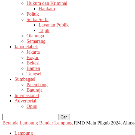
Hukum dan Kriminal
Hankam
Politik
Serba Serbi
Layanan Publik
Tajuk
Olahraga
Semarang
Jabodetabek
Jakarta
Bogor
Bekasi
Banten
Tangsel
Sumbagsel
Palembang
Baturaja
Internasional
Advertorial
Opini
Beranda
Lampung
Bandar Lampung
RMD Maju Pilgub 2024, Ahmad
Lampung