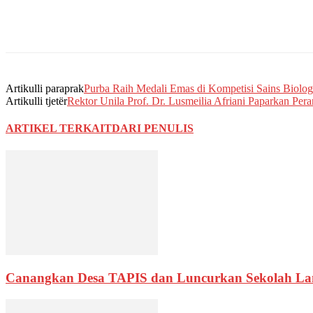
Artikulli paraprak
Purba Raih Medali Emas di Kompetisi Sains Biolog
Artikulli tjetër
Rektor Unila Prof. Dr. Lusmeilia Afriani Paparkan P
ARTIKEL TERKAIT
DARI PENULIS
Canangkan Desa TAPIS dan Luncurkan Sekolah La