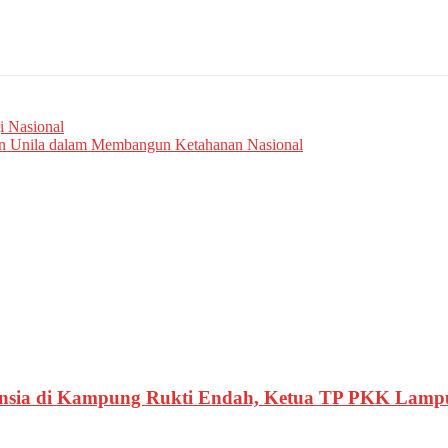
i Nasional
eran Unila dalam Membangun Ketahanan Nasional
nsia di Kampung Rukti Endah, Ketua TP PKK Lamp