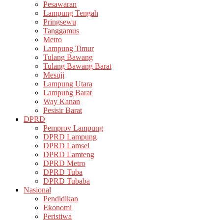
Pesawaran
Lampung Tengah
Pringsewu
Tanggamus
Metro
Lampung Timur
Tulang Bawang
Tulang Bawang Barat
Mesuji
Lampung Utara
Lampung Barat
Way Kanan
Pesisir Barat
DPRD
Pemprov Lampung
DPRD Lampung
DPRD Lamsel
DPRD Lamteng
DPRD Metro
DPRD Tuba
DPRD Tubaba
Nasional
Pendidikan
Ekonomi
Peristiwa