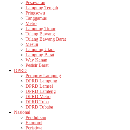
Pesawaran
Lampung Tengah
Pringsewu
Tanggamus
Metro
Lampung Timur
Tulang Bawang
Tulang Bawang Barat
Mesuji
Lampung Utara
Lampung Barat
Way Kanan
Pesisir Barat
DPRD
Pemprov Lampung
DPRD Lampung
DPRD Lamsel
DPRD Lamteng
DPRD Metro
DPRD Tuba
DPRD Tubaba
Nasional
Pendidikan
Ekonomi
Peristiwa