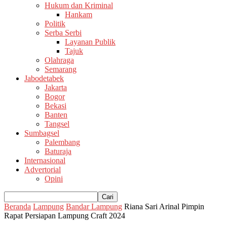
Hukum dan Kriminal
Hankam
Politik
Serba Serbi
Layanan Publik
Tajuk
Olahraga
Semarang
Jabodetabek
Jakarta
Bogor
Bekasi
Banten
Tangsel
Sumbagsel
Palembang
Baturaja
Internasional
Advertorial
Opini
Beranda
Lampung
Bandar Lampung
Riana Sari Arinal Pimpin
Rapat Persiapan Lampung Craft 2024