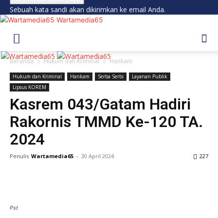
Sebuah kata sandi akan dikirimkan ke email Anda.
Wartamedia65
Beranda
Hukum dan Kriminal
Hankam
Hukum dan Kriminal
Hankam
Serba Serbi
Layanan Publik
Lipsus KOREM
Kasrem 043/Gatam Hadiri
Rakornis TMMD Ke-120 TA.
2024
Penulis
Wartamedia65
-
30 April 2024
227
Pst